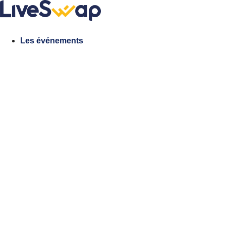
Aller
au
contenu
Les événements